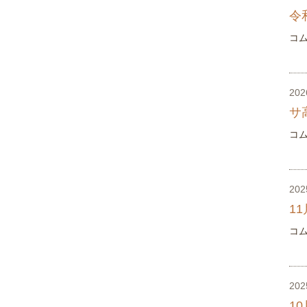
令
コ
20
サ
コ
20
1
コ
20
1