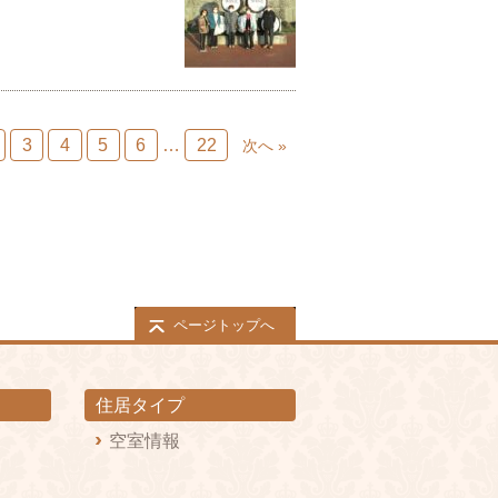
3
4
5
6
…
22
次へ »
ページトップへ
住居タイプ
空室情報