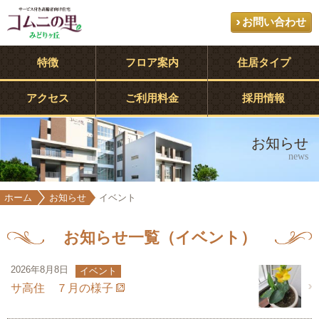
お問い合わせ
特徴
フロア案内
住居タイプ
アクセス
ご利用料金
採用情報
お知らせ
news
ホーム
お知らせ
イベント
お知らせ一覧（イベント）
2026年8月8日
イベント
サ高住 ７月の様子