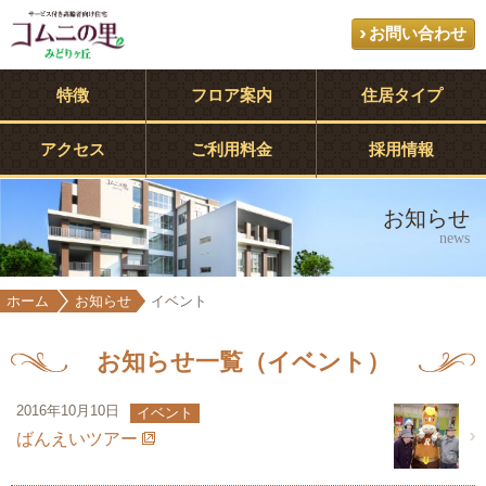
お問い合わせ
特徴
フロア案内
住居タイプ
アクセス
ご利用料金
採用情報
お知らせ
news
ホーム
お知らせ
イベント
お知らせ一覧（イベント）
2016年10月10日
イベント
ばんえいツアー