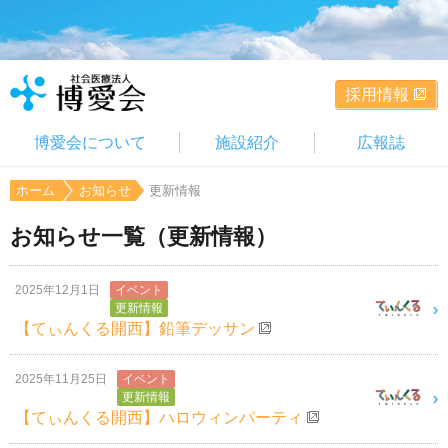
採用情報
博愛会について
施設紹介
広報誌
ホーム
お知らせ
更新情報
お知らせ一覧（更新情報）
2025年12月1日
イベント
更新情報
【てぃんくる開西】鉛筆デッサン
2025年11月25日
イベント
更新情報
【てぃんくる開西】ハロウィンパーティ