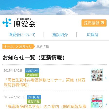
採用情報
博愛会について
施設紹介
広報誌
ホーム
お知らせ
更新情報
お知らせ一覧（更新情報）
2017年8月2日
お知らせ
更新情報
『高校生夏休み看護体験セミナー』実施（開西
病院新着情報）
2017年7月26日
お知らせ
更新情報
『看護職 病院見学会』のご案内（開西病院新着