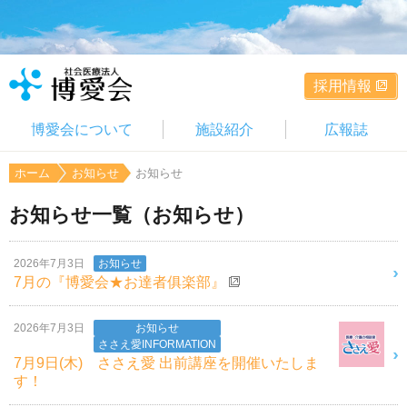
採用情報
博愛会について
施設紹介
広報誌
ホーム
お知らせ
お知らせ
お知らせ一覧（お知らせ）
2026年7月3日
お知らせ
7月の『博愛会★お達者俱楽部』
2026年7月3日
お知らせ
ささえ愛INFORMATION
7月9日(木) ささえ愛 出前講座を開催いたしま
す！