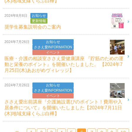
(木)地域支縁くらぶ白樺】
2024年8月8日
お知らせ
更新情報
奨学生募集説明会のご案内
2024年7月26日
お知らせ
ささえ愛INFORMATION
イベント
医療・介護の相談室ささえ愛健康講座 『貯筋のための運
動と栄養のポイント』を開催いたしました。 【2024年7
月25日(木)あおがめヴィレッジ】
2024年7月26日
お知らせ
ささえ愛INFORMATION
イベント
ささえ愛出前講座『介護施設選びのポイント！費用や入
居条件について』を開催いたしました【2024年7月11日
(木)地域支縁くらぶ白樺】