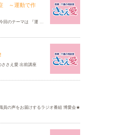
中症 ～運動で作
 今回のテーマは 『運 …
！
月のささえ愛 出前講座
職員の声をお届けするラジオ番組 博愛会★