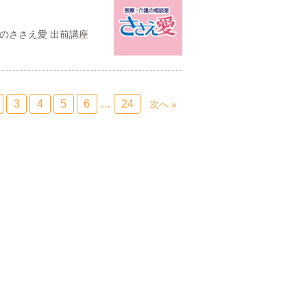
！
明日のささえ愛 出前講座
3
4
5
6
…
24
次へ »