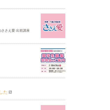
！
回のささえ愛 出前講座
ました