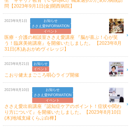
生 キャリア教育（Ｃ-project）職業選択のための病院訪
問【2023年9月1日(金)開西病院】
2023年9月1日
お知らせ
ささえ愛INFORMATION
イベント
医療・介護の相談室ささえ愛講座 『脳が喜ぶ！心が笑
う！臨床美術講座』を開催いたしました。 【2023年8月
31日(木)あおがめヴィレッジ】
2023年8月21日
お知らせ
イベント
こおり健太まごころ唄心ライブ開催
2023年8月10日
お知らせ
ささえ愛INFORMATION
イベント
ささえ愛出前講座『認知症ケアのポイント！症状や関わ
り方について』を開催いたしました。【2023年8月10日
(木)地域支縁くらぶ白樺】