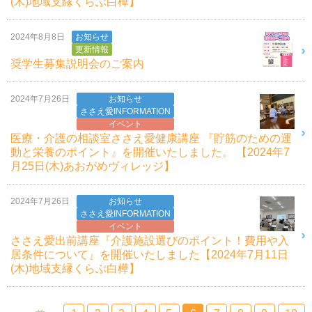
(木)地域支縁くらぶ白樺】
2024年8月8日
お知らせ
更新情報
奨学生募集説明会のご案内
2024年7月26日
お知らせ
ささえ愛INFORMATION
イベント
医療・介護の相談室ささえ愛健康講座 『貯筋のための運
動と栄養のポイント』を開催いたしました。 【2024年7
月25日(木)あおがめヴィレッジ】
2024年7月26日
お知らせ
ささえ愛INFORMATION
イベント
ささえ愛出前講座『介護施設選びのポイント！費用や入
居条件について』を開催いたしました【2024年7月11日
(木)地域支縁くらぶ白樺】