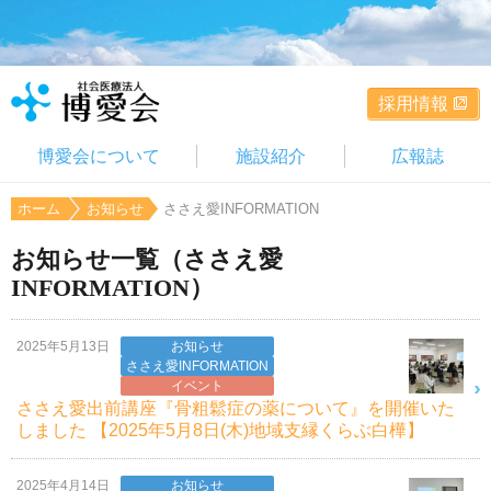
採用情報
博愛会について
施設紹介
広報誌
ホーム
お知らせ
ささえ愛INFORMATION
お知らせ一覧（ささえ愛
INFORMATION）
2025年5月13日
お知らせ
ささえ愛INFORMATION
イベント
ささえ愛出前講座『骨粗鬆症の薬について』を開催いた
しました 【2025年5月8日(木)地域支縁くらぶ白樺】
2025年4月14日
お知らせ