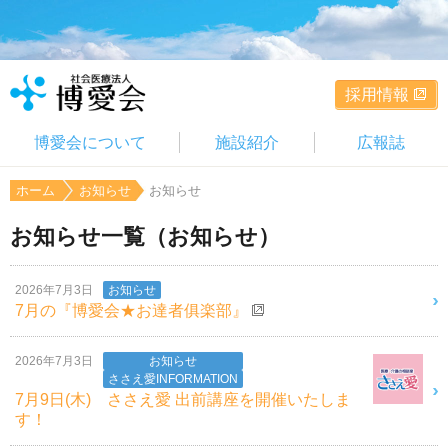
採用情報
博愛会について
施設紹介
広報誌
ホーム
お知らせ
お知らせ
お知らせ一覧（お知らせ）
2026年7月3日
お知らせ
7月の『博愛会★お達者俱楽部』
2026年7月3日
お知らせ
ささえ愛INFORMATION
7月9日(木) ささえ愛 出前講座を開催いたしま
す！