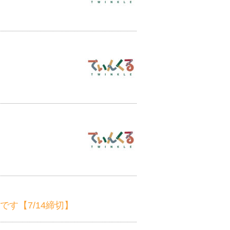
す【7/14締切】