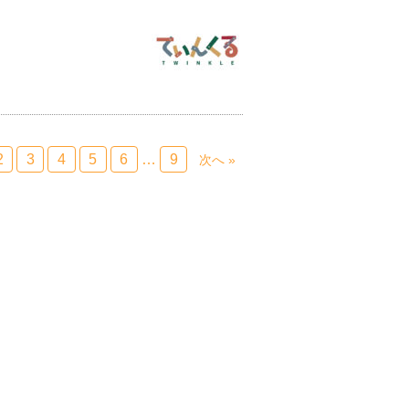
2
3
4
5
6
…
9
次へ »