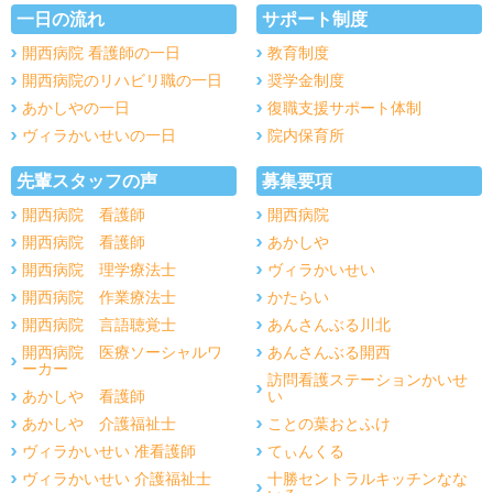
一日の流れ
サポート制度
開西病院 看護師の一日
教育制度
開西病院のリハビリ職の一日
奨学金制度
あかしやの一日
復職支援サポート体制
ヴィラかいせいの一日
院内保育所
先輩スタッフの声
募集要項
開西病院 看護師
開西病院
開西病院 看護師
あかしや
開西病院 理学療法士
ヴィラかいせい
開西病院 作業療法士
かたらい
開西病院 言語聴覚士
あんさんぶる川北
開西病院 医療ソーシャルワ
あんさんぶる開西
ーカー
訪問看護ステーションかいせ
あかしや 看護師
い
あかしや 介護福祉士
ことの葉おとふけ
ヴィラかいせい 准看護師
てぃんくる
ヴィラかいせい 介護福祉士
十勝セントラルキッチンなな