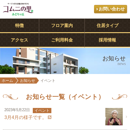
お問い合わせ
特徴
フロア案内
住居タイプ
アクセス
ご利用料金
採用情報
お知らせ
news
ホーム
お知らせ
イベント
お知らせ一覧（イベント）
2023年5月22日
イベント
3月4月の様子です。