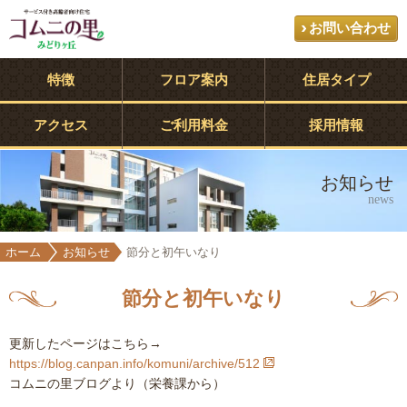
お問い合わせ
特徴
フロア案内
住居タイプ
アクセス
ご利用料金
採用情報
お知らせ
news
ホーム
お知らせ
節分と初午いなり
節分と初午いなり
更新したページはこちら→
https://blog.canpan.info/komuni/archive/512
コムニの里ブログより（栄養課から）