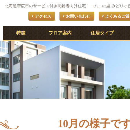
北海道帯広市のサービス付き高齢者向け住宅｜コムニの里 みどりヶ
アクセス
お問い合わせ
よくあるご質
特徴
フロア案内
住居タイプ
。
10月の様子で