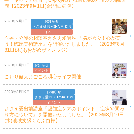
生 キャリア教育（Ｃ-project）職業選択のための病院訪
問【2023年9月1日(金)開西病院】
2023年9月1日
お知らせ
ささえ愛INFORMATION
イベント
医療・介護の相談室ささえ愛講座 『脳が喜ぶ！心が笑
う！臨床美術講座』を開催いたしました。 【2023年8月
31日(木)あおがめヴィレッジ】
2023年8月21日
お知らせ
イベント
こおり健太まごころ唄心ライブ開催
2023年8月10日
お知らせ
ささえ愛INFORMATION
イベント
ささえ愛出前講座『認知症ケアのポイント！症状や関わ
り方について』を開催いたしました。【2023年8月10日
(木)地域支縁くらぶ白樺】