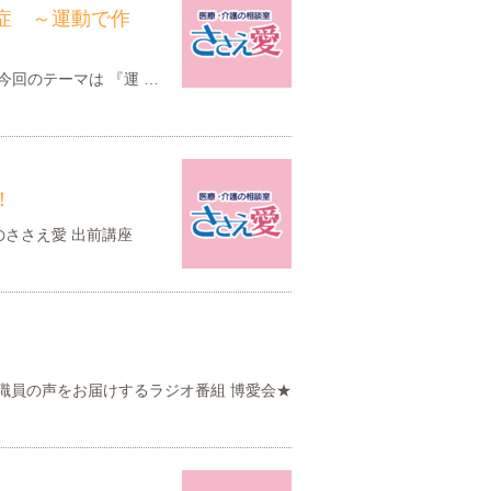
中症 ～運動で作
 今回のテーマは 『運 …
！
月のささえ愛 出前講座
職員の声をお届けするラジオ番組 博愛会★