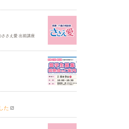
！
回のささえ愛 出前講座
ました