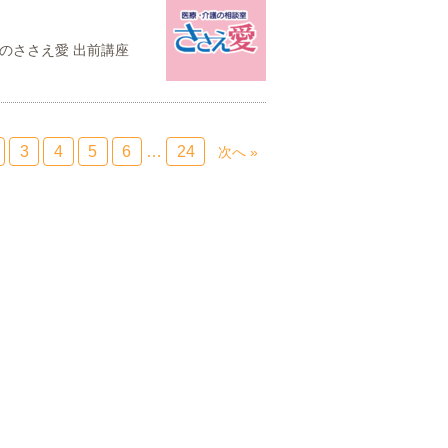
！
明日のささえ愛 出前講座
3
4
5
6
…
24
次へ »