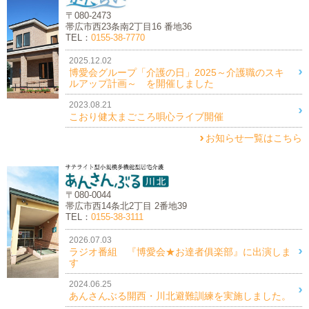
〒080-2473
帯広市西23条南2丁目16 番地36
TEL：
0155-38-7770
2025.12.02
博愛会グループ「介護の日」2025～介護職のスキ
ルアップ計画～ を開催しました
2023.08.21
こおり健太まごころ唄心ライブ開催
お知らせ一覧はこちら
〒080-0044
帯広市西14条北2丁目 2番地39
TEL：
0155-38-3111
2026.07.03
ラジオ番組 『博愛会★お達者俱楽部』に出演しま
す
2024.06.25
あんさんぶる開西・川北避難訓練を実施しました。