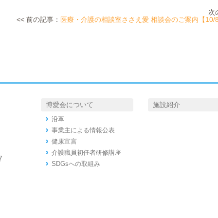
次
<< 前の記事：
医療・介護の相談室ささえ愛 相談会のご案内【10/8木 
博愛会について
施設紹介
沿革
事業主による情報公表
健康宣言
介護職員初任者研修講座
7
SDGsへの取組み