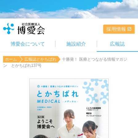
採用情報
博愛会について
施設紹介
広報誌
ホーム
広報誌とかちばれ
十勝発！ 医療とつながる情報マガジ
ン とかちばれ137号