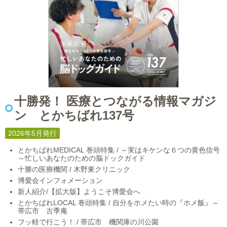
十勝発！ 医療とつながる情報マガジ
ン とかちばれ137号
2026年5月発行
とかちばれMEDICAL 巻頭特集 / ～実はキケンな６つの黄色信号
～忙しいあなたのための脳ドックガイド
十勝の医療機関 / 木野東クリニック
博愛会インフォメーション
新人紹介/【拡大版】ようこそ博愛会へ
とかちばれLOCAL 巻頭特集 / 自分をホメたい時の『ホメ飯』～
帯広市 古季庵
フッ軽で行こう！ / 帯広市 機関庫の川公園