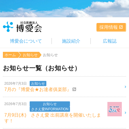
採用情報
博愛会について
施設紹介
広報誌
ホーム
お知らせ
お知らせ
お知らせ一覧（お知らせ）
2026年7月3日
お知らせ
7月の『博愛会★お達者俱楽部』
2026年7月3日
お知らせ
ささえ愛INFORMATION
7月9日(木) ささえ愛 出前講座を開催いたしま
す！