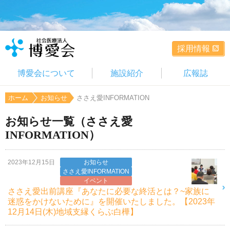
採用情報
博愛会について
施設紹介
広報誌
ホーム
お知らせ
ささえ愛INFORMATION
お知らせ一覧（ささえ愛
INFORMATION）
2023年12月15日
お知らせ
ささえ愛INFORMATION
イベント
ささえ愛出前講座『あなたに必要な終活とは？~家族に
迷惑をかけないために』を開催いたしました。【2023年
12月14日(木)地域支縁くらぶ白樺】