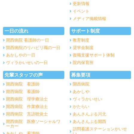
更新情報
イベント
メディア掲載情報
一日の流れ
サポート制度
開西病院 看護師の一日
教育制度
開西病院のリハビリ職の一日
奨学金制度
あかしやの一日
復職支援サポート体制
ヴィラかいせいの一日
院内保育所
先輩スタッフの声
募集要項
開西病院 看護師
開西病院
開西病院 看護師
あかしや
開西病院 理学療法士
ヴィラかいせい
開西病院 作業療法士
かたらい
開西病院 言語聴覚士
あんさんぶる川北
開西病院 医療ソーシャルワ
あんさんぶる開西
ーカー
訪問看護ステーションかいせ
あかしや 看護師
い