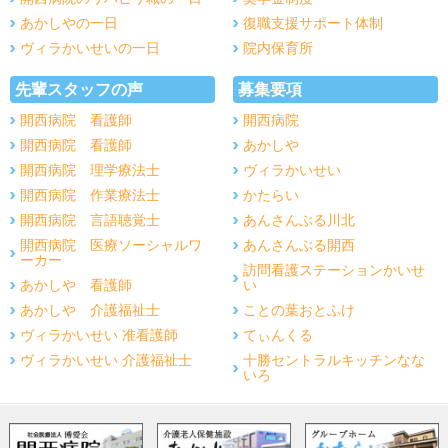
あかしやの一日
復職支援サポート体制
ヴィラかいせいの一日
院内保育所
先輩スタッフの声
募集要項
開西病院 看護師
開西病院
開西病院 看護師
あかしや
開西病院 理学療法士
ヴィラかいせい
開西病院 作業療法士
かたらい
開西病院 言語聴覚士
あんさんぶる川北
開西病院 医療ソーシャルワ
あんさんぶる開西
ーカー
訪問看護ステーションかいせ
あかしや 看護師
い
あかしや 介護福祉士
ことの葉おとふけ
ヴィラかいせい 准看護師
てぃんくる
ヴィラかいせい 介護福祉士
十勝セントラルキッチンなな
いろ