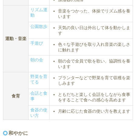
リズム運
音楽をつかった、体操でリズム感を養
動
います
公園散歩
天気の良い日は外出して体を動かしま
す
運動・音楽
手遊び
色々な手遊びを取り入れ音楽の楽しさ
に触れます
朝の会
朝の会で全員で歌を歌い、協調性を養
います
野菜を育
プランターなどで野菜を育て収穫を楽
てる
しみます
会話と食
ともだちと楽しく会話をしながら食事
食育
事
をすることで食への感心を高めます
食器の使
月齢に応じた食器の使い方を教えます
い方
和やかに