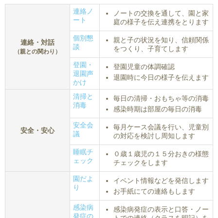
連絡ノ
ノートの交換を通して、園と家
ート
庭の様子を伝え連携をとります
個別懇
親と子の状況を知り、信頼関係
連絡・対話
談
をつくり、子育てします
（親との関わり）
登園・
登園児童の体調確認
退園声
退園時に今日の様子を伝えます
かけ
清掃と
毎日の清掃・おもちゃ等の消毒
消毒
感染時期は部屋の毎日の消毒
安全会
毎月ケース会議を行い、児童別
安全・安心
議
の対応を検討し周知します
睡眠チ
０歳１歳児の１５分おきの様態
ェック
チェックをします
園だよ
イベント情報などを発信します
り
お手紙にての連絡もします
感染病
感染病発症の表示と口答・ノー
発症の