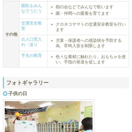
園歌をみん
朝の会などでみんなで歌います
なでうたう
園・仲間への愛着を育てます
交通安全教
クロネコヤマトの交通安全教室を行い
室
ます
その他
出入口受入
児童・保護者への感染病を予防する
れ・送り
為、常時入室を制限します
手先の教育
色々な素材に触れたり、おもちゃを使
い、手指の発達を促します
フォトギャラリー
子供の日