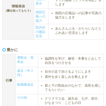
トでの連絡（クラスを明記）を
表示
します
情報発信
（園を知ってもらう）
病院広
病院の広報誌への記事や写真の
報への
協力をします
協力
院内外
あんさんぶる・かたらいなどと
の施設
ふれあい交流をします
交流
豊かに
運動会・発
協調性を学び、練習・本番をとおして
表会
自信をつけさせる
遠足（年２
自分の足で歩けるようにします
回）
屋外を歩く楽しみを教えます
行事
動物園遠足
親と子の取組みのなかで、成長を感じ
てもらいたい
その他
クリスマス会、誕生会、七夕、節分、
ひなまつり、こどもの日