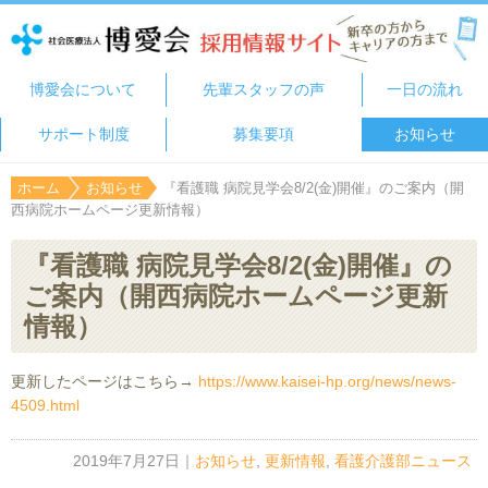
博愛会について
先輩スタッフの声
一日の流れ
サポート制度
募集要項
お知らせ
ホーム
お知らせ
『看護職 病院見学会8/2(金)開催』のご案内（開
西病院ホームページ更新情報）
『看護職 病院見学会8/2(金)開催』の
ご案内（開西病院ホームページ更新
情報）
更新したページはこちら→
https://www.kaisei-hp.org/news/news-
4509.html
2019年7月27日
｜
お知らせ
,
更新情報
,
看護介護部ニュース