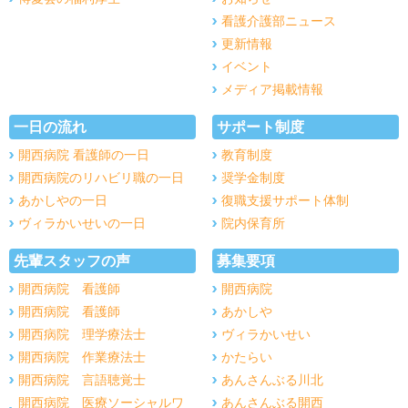
看護介護部ニュース
更新情報
イベント
メディア掲載情報
一日の流れ
サポート制度
開西病院 看護師の一日
教育制度
開西病院のリハビリ職の一日
奨学金制度
あかしやの一日
復職支援サポート体制
ヴィラかいせいの一日
院内保育所
先輩スタッフの声
募集要項
開西病院 看護師
開西病院
開西病院 看護師
あかしや
開西病院 理学療法士
ヴィラかいせい
開西病院 作業療法士
かたらい
開西病院 言語聴覚士
あんさんぶる川北
開西病院 医療ソーシャルワ
あんさんぶる開西