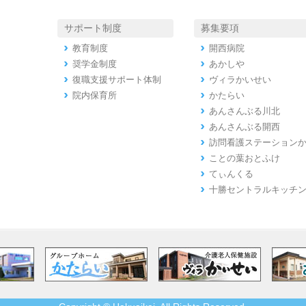
サポート制度
募集要項
教育制度
開西病院
奨学金制度
あかしや
復職支援サポート体制
ヴィラかいせい
院内保育所
かたらい
あんさんぶる川北
あんさんぶる開西
訪問看護ステーション
ことの葉おとふけ
てぃんくる
十勝セントラルキッチ