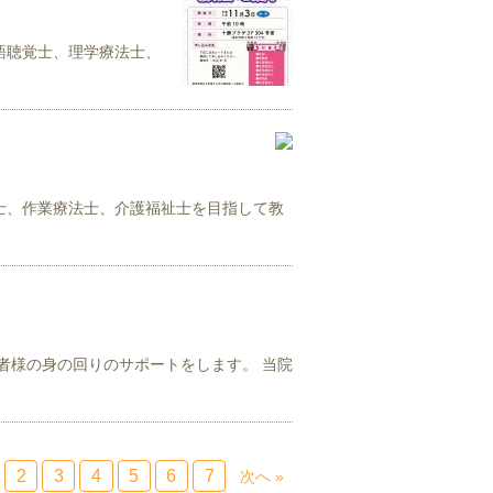
語聴覚士、理学療法士、
士、作業療法士、介護福祉士を目指して教
者様の身の回りのサポートをします。 当院
2
3
4
5
6
7
次へ »