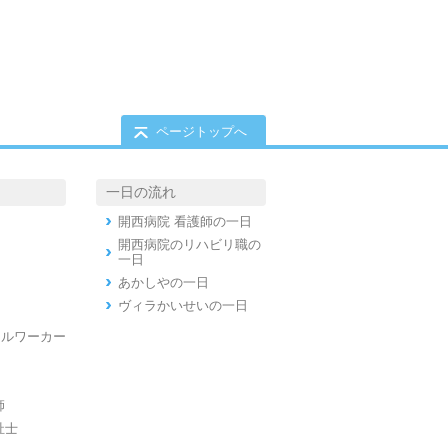
ページトップへ
一日の流れ
開西病院 看護師の一日
開西病院のリハビリ職の
一日
あかしやの一日
ヴィラかいせいの一日
ャルワーカー
師
祉士