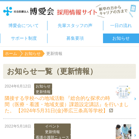
博愛会について
先輩スタッフの声
一日の流れ
サポート制度
募集要項
お知らせ
ホーム
お知らせ
更新情報
お知らせ一覧（更新情報）
2024年6月12日
お知らせ
更新情報
隣接する学校への地域活動 『総合的な探求の時
間（医療・看護・地域支援）課題設定講話』を行いまし
た。 【2024年5月31日(金)帯広三条高等学校】
2022年5月18日
イベント
更新情報
看護介護部ニュース