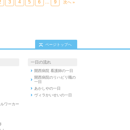
2
3
4
5
6
…
9
次へ »
ページトップへ
一日の流れ
開西病院 看護師の一日
開西病院のリハビリ職の
一日
あかしやの一日
ヴィラかいせいの一日
ャルワーカー
師