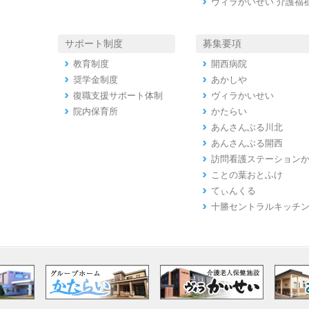
ヴィラかいせい 介護福
サポート制度
募集要項
教育制度
開西病院
奨学金制度
あかしや
復職支援サポート体制
ヴィラかいせい
院内保育所
かたらい
あんさんぶる川北
あんさんぶる開西
訪問看護ステーション
ことの葉おとふけ
てぃんくる
十勝セントラルキッチ